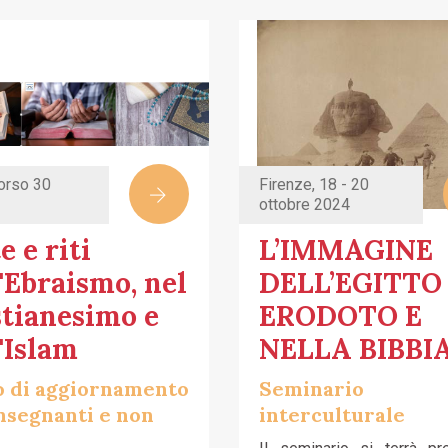
corso 30
Firenze, 18 - 20
ottobre 2024
e e riti
L’IMMAGINE
'Ebraismo, nel
DELL’EGITTO
stianesimo e
ERODOTO E
'Islam
NELLA BIBBI
o di aggiornamento
Seminario
nsegnanti e non
interculturale