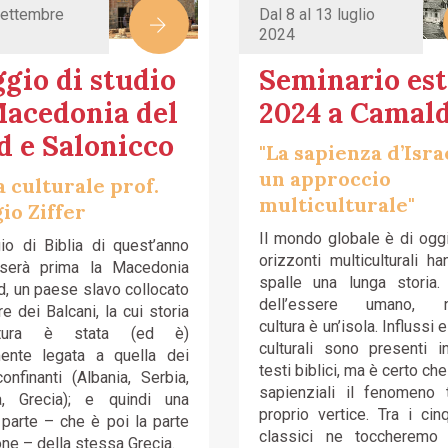
settembre
Dal 8 al 13 luglio
2024
gio di studio
Seminario est
Macedonia del
2024 a Camald
d e Salonicco
"La sapienza d’Isra
un approccio
 culturale prof.
multiculturale"
io Ziffer
Il mondo globale è di oggi
gio di Biblia di quest’anno
orizzonti multiculturali ha
erserà prima la Macedonia
spalle una lunga storia.
d, un paese slavo collocato
dell’essere umano, n
e dei Balcani, la cui storia
cultura è un’isola. Influssi
tura è stata (ed è)
culturali sono presenti in
mente legata a quella dei
testi biblici, ma è certo che 
onfinanti (Albania, Serbia,
sapienziali il fenomeno 
ia, Grecia); e quindi una
proprio vertice. Tra i cinq
 parte – che è poi la parte
classici ne toccheremo q
e – della stessa Grecia.