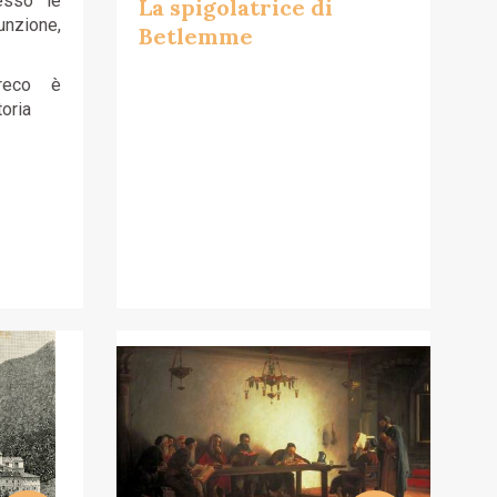
esso le
La spigolatrice di
nzione,
Betlemme
reco è
oria