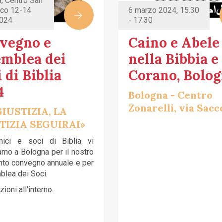
, Centro San
co 12-14
6 marzo 2024, 15.30
2024
- 17.30
vegno e
Caino e Abele
emblea dei
nella Bibbia e
 di Biblia
Corano, Bolo
4
Bologna - Centro
Zonarelli, via Sacc
GIUSTIZIA, LA
TIZIA SEGUIRAI»
mici e soci di Biblia vi
amo a Bologna per il nostro
to convegno annuale e per
blea dei Soci.
ioni all'interno.