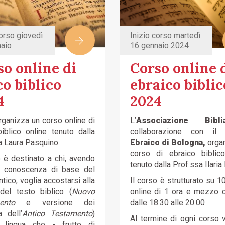
corso giovedì
Inizio corso martedì
aio
16 gennaio 2024
so online di
Corso online 
o biblico
ebraico biblic
4
2024
organizza un corso online di
L’
Associazione Bib
iblico online tenuto dalla
collaborazione con i
a Laura Pasquino.
Ebraico di Bologna,
orga
corso di ebraico biblico
o è destinato a chi, avendo
tenuto dalla Prof.ssa Ilaria 
a conoscenza di base del
tico, voglia accostarsi alla
Il corso è strutturato su 1
 del testo biblico (
Nuovo
online di 1 ora e mezzo 
ento
e versione dei
dalle 18.30 alle 20.00
a dell’
Antico Testamento
)
Al termine di ogni corso 
 lingua che - frutto di