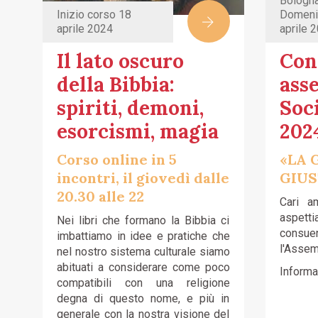
Bologna
Inizio corso 18
Domeni
aprile 2024
aprile 
Il lato oscuro
Con
della Bibbia:
ass
spiriti, demoni,
Soci
esorcismi, magia
202
Corso online in 5
«LA 
incontri, il giovedì dalle
GIUS
20.30 alle 22
Cari a
aspetti
Nei libri che formano la Bibbia ci
consuen
imbattiamo in idee e pratiche che
l'Assem
nel nostro sistema culturale siamo
abituati a considerare come poco
Informaz
compatibili con una religione
degna di questo nome, e più in
generale con la nostra visione del