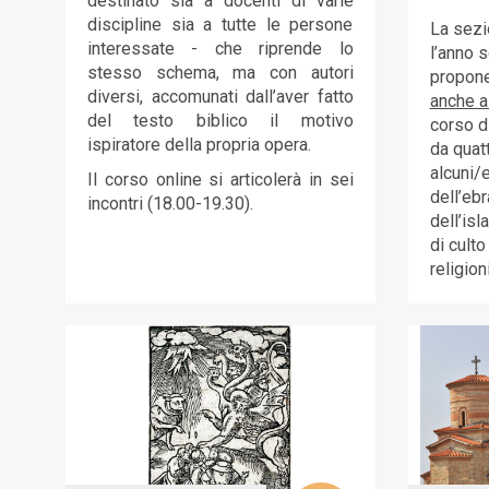
destinato sia a docenti di varie
discipline sia a tutte le persone
La sez
interessate - che riprende lo
l’anno 
stesso schema, ma con autori
propone 
diversi, accomunati dall’aver fatto
anche a
del testo biblico il motivo
corso d
ispiratore della propria opera.
da quatt
alcuni/e
Il corso online si articolerà in sei
dell’eb
incontri (18.00-19.30).
dell’isl
di culto
religioni