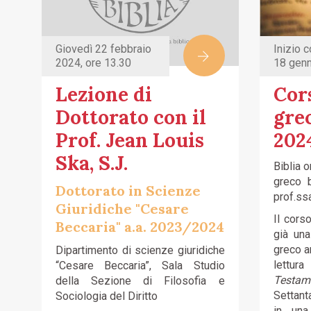
Giovedì 22 febbraio
Inizio 
2024, ore 13.30
18 genn
Lezione di
Cor
Dottorato con il
grec
Prof. Jean Louis
202
Ska, S.J.
Biblia 
greco b
Dottorato in Scienze
prof.ss
Giuridiche "Cesare
Il cors
Beccaria" a.a. 2023/2024
già un
greco an
Dipartimento di scienze giuridiche
lettura
“Cesare Beccaria”, Sala Studio
Testam
della Sezione di Filosofia e
Settant
Sociologia del Diritto
in una