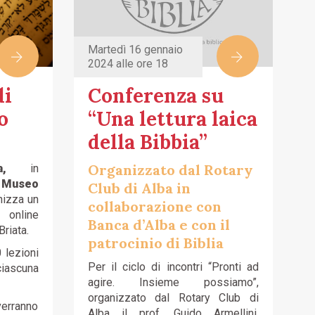
Martedì 16 gennaio
2024 alle ore 18
di
Conferenza su
o
“Una lettura laica
della Bibbia”
Organizzato dal Rotary
lia,
in
l
Museo
Club di Alba in
nizza un
collaborazione con
 online
Banca d’Alba e con il
Briata.
patrocinio di Biblia
0 lezioni
Per il ciclo di incontri “Pronti ad
ciascuna
agire. Insieme possiamo”,
organizzato dal Rotary Club di
verranno
Alba il prof. Guido Armellini,