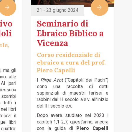
21 - 23 giugno 2024
ivo
Seminario di
oli
Ebraico Biblico a
Vicenza
ele,
Corso residenziale di
ebraico a cura del prof.
Piero Capelli
, ma gli
nno alle
I
Pirqe Avot
(“Capitoli dei Padri”)
 Al pari
sono una raccolta di detti
essuna
sapienziali di maestri farisei e
 e scambi
rabbini dal II secolo a.e.v. all’inizio
 tutti i
del III secolo e.v.
nei libri
Dopo avere studiato nel 2023 i
tocca il
capitoli 1,1-2,7, quest’anno, ancora
ue libri
con la guida di
Piero Capelli
uattro: