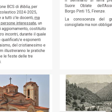
Il seminario si terrà pr
Suore Oblate dell’Assu
ione BCS di
Biblia
, per
Borgo Pinti 15, Firenze.
scolastico 2024-2025,
a tutti i/le docenti,
ma
La conoscenza del g
 persone interessate
, un
consigliata ma non obbligat
i aggiornamento, costituito
ro incontri, durante il quale
 qualificati/e esponenti
raismo, del cristianesimo e
am illustreranno le pratiche
 e le feste delle tre
.