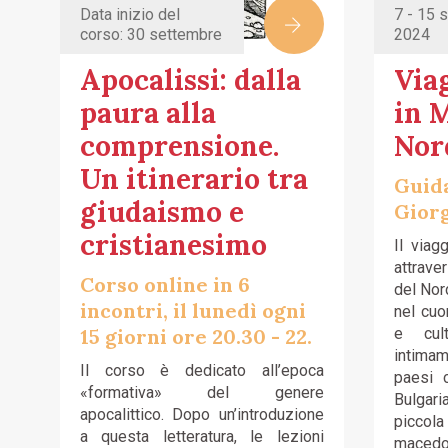
Data inizio del
7 - 15 
corso: 30 settembre
2024
Apocalissi: dalla
Viag
paura alla
in 
comprensione.
Nor
Un itinerario tra
Guida
giudaismo e
Giorg
cristianesimo
Il viag
attrav
Corso online in 6
del Nor
incontri, il lunedì ogni
nel cuor
15 giorni ore 20.30 - 22.
e cul
intima
Il corso è dedicato all’epoca
paesi c
«formativa» del genere
Bulgar
apocalittico. Dopo un’introduzione
piccola
a questa letteratura, le lezioni
macedon