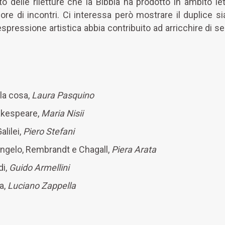
 delle riletture che la Bibbia ha prodotto in ambito lette
 di incontri. Ci interessa però mostrare il duplice sia 
espressione artistica abbia contribuito ad arricchire di se
la cosa,
Laura Pasquino
akespeare,
Maria Nisii
alilei,
Piero Stefani
angelo, Rembrandt e Chagall,
Piera Arata
di,
Guido Armellini
ca,
Luciano Zappella