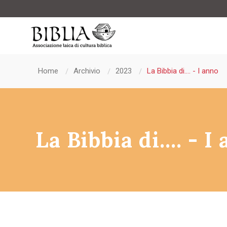
Home
Archivio
2023
La Bibbia di…. - I anno
La Bibbia di…. - I