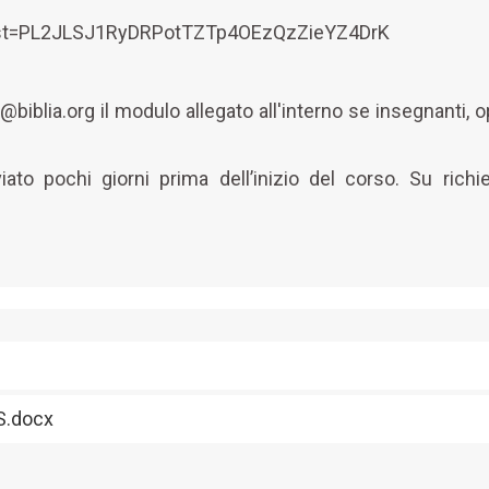
?list=PL2JLSJ1RyDRPotTZTp4OEzQzZieYZ4DrK
fo@biblia.org il modulo allegato all'interno se insegnanti, 
iato pochi giorni prima dell’inizio del corso. Su richie
S.docx