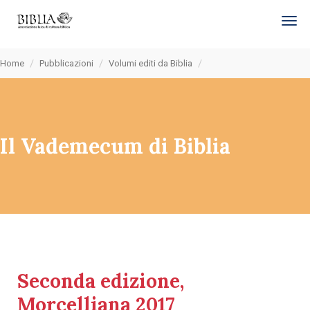
tog
Home
Pubblicazioni
Volumi editi da Biblia
Il Vademecum di Biblia
Seconda edizione,
Morcelliana 2017