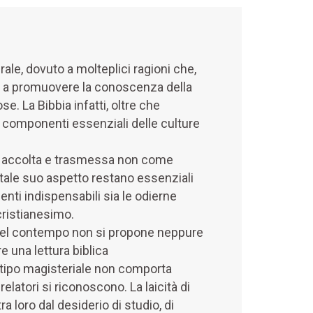
rale, dovuto a molteplici ragioni che,
olta a promuovere la conoscenza della
e. La Bibbia infatti, oltre che
e componenti essenziali delle culture
ata accolta e trasmessa non come
tale suo aspetto restano essenziali
menti indispensabili sia le odierne
cristianesimo.
a; nel contempo non si propone neppure
e una lettura biblica
i tipo magisteriale non comporta
elatori si riconoscono. La laicità di
ra loro dal desiderio di studio, di