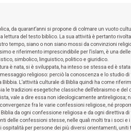
iblica, da quarant’anni si propone di colmare un vuoto cultu
a lettura del testo biblico. La sua attività è pertanto riv
stro tempo, siano o non siano mossi da convinzioni religios
imo e riferimento imprescindibile per l’islam, è una dell
istico, simbolico, linguistico, politico e giuridico.
ttura è nata, si è sviluppata, ha inteso se stessa ed è st
essaggio religioso: perciò la conoscenza e lo studio di 
Bibbia. L’attività culturale di Biblia quindi ha come riferi
ia le tradizioni esegetiche classiche dell’ebraismo e del 
icista, vale a dire essa non ideologicamente antireligios
 convergenze fra le varie confessioni religiose, né proporr
Biblia da ogni confessione religiosa e da ogni direttiva d
delle confessioni stesse, nelle quali molti tra i soci e i r
 ospitalità per persone dei più diversi orientamenti, uniti t