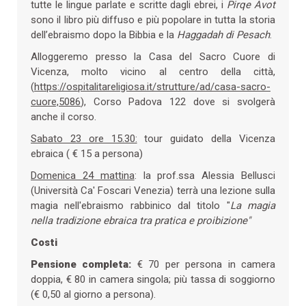
tutte le lingue parlate e scritte dagli ebrei, i
Pirqe Avot
sono il libro più diffuso e più popolare in tutta la storia
dell’ebraismo dopo la Bibbia e la
Haggadah
di Pesach
.
Alloggeremo presso la Casa del Sacro Cuore di
Vicenza, molto vicino al centro della città,
(
https://ospitalitareligiosa.it/strutture/ad/casa-sacro-
cuore,5086
), Corso Padova 122 dove si svolgerà
anche il corso.
Sabato 23 ore 15.30:
tour guidato della Vicenza
ebraica ( € 15 a persona)
Domenica 24 mattina
: la prof.ssa Alessia Bellusci
(Università Ca' Foscari Venezia) terrà una lezione sulla
magia nell'ebraismo rabbinico dal titolo "
La magia
nella tradizione ebraica tra pratica e proibizione"
Costi
Pensione completa:
€ 70 per persona in camera
doppia, € 80 in camera singola; più tassa di soggiorno
(€ 0,50 al giorno a persona).