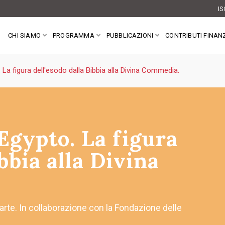
IS
CHI SIAMO
PROGRAMMA
PUBBLICAZIONI
CONTRIBUTI FINANZ
. La figura dell'esodo dalla Bibbia alla Divina Commedia.
 Egypto. La figura
bbia alla Divina
arte. In collaborazione con la Fondazione delle