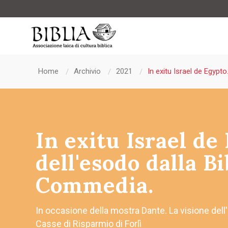
Home
Archivio
2021
In exitu Israel de Egypto
In exitu Israel de
dell'esodo dalla Bi
Commedia.
In occasione della mostra Dante. La visione dell'
Casse di Risparmio di Forlì